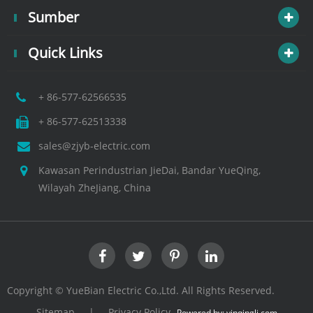
Sumber
Quick Links
+ 86-577-62566535
+ 86-577-62513338
sales@zjyb-electric.com
Kawasan Perindustrian JieDai, Bandar YueQing,
Wilayah ZheJiang, China
Copyright ©
YueBian Electric Co.,Ltd.
All Rights Reserved.
Sitemap
|
Privacy Policy
Powered by: yinqingli.com