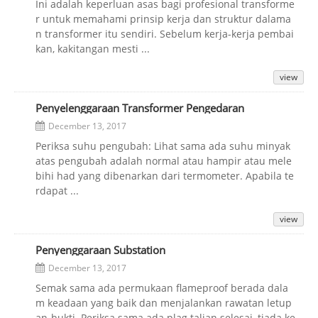
Ini adalah keperluan asas bagi profesional transforme
r untuk memahami prinsip kerja dan struktur dalama
n transformer itu sendiri. Sebelum kerja-kerja pembai
kan, kakitangan mesti ...
view
Penyelenggaraan Transformer Pengedaran
December 13, 2017
Periksa suhu pengubah: Lihat sama ada suhu minyak
atas pengubah adalah normal atau hampir atau mele
bihi had yang dibenarkan dari termometer. Apabila te
rdapat ...
view
Penyenggaraan Substation
December 13, 2017
Semak sama ada permukaan flameproof berada dala
m keadaan yang baik dan menjalankan rawatan letup
an-bukti. Periksa sama ada plag talian selesai, tiada ke